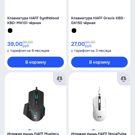
Клавиатура HAFF Synthblood
Клавиатура HAFF Gravix KBD-
KBD-MK101 чёрная
GK150 чёрная
90,00
60,00
39,00
27,00
руб.
руб.
с тарифом на 6 месяцев
с тарифом на 3 месяца
В корзину
В корзину
Игровая мышь HAFF Mystery
Игровая мышь HAFF NovaPulse