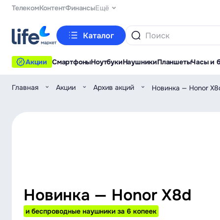
Телеком
Контент
Финансы
Ещё
Каталог
Акции
Смартфоны
Ноутбуки
Наушники
Планшеты
Часы и 
Главная
Акции
Архив акций
Новинка — Honor X8
Новинка — Honor X8d
и беспроводные наушники за 6 копеек