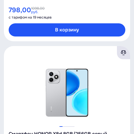
798,00
1098,00
руб.
с тарифом на 19 месяцев
В корзину
Смартфон HONOR X8d 8GB/256GB серый