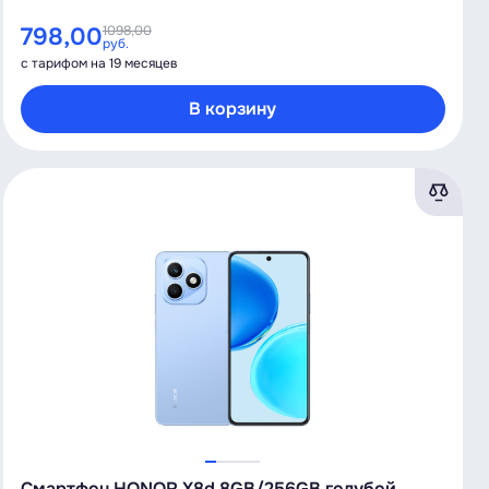
798,00
1098,00
руб.
с тарифом на 19 месяцев
В корзину
Смартфон HONOR X8d 8GB/256GB голубой