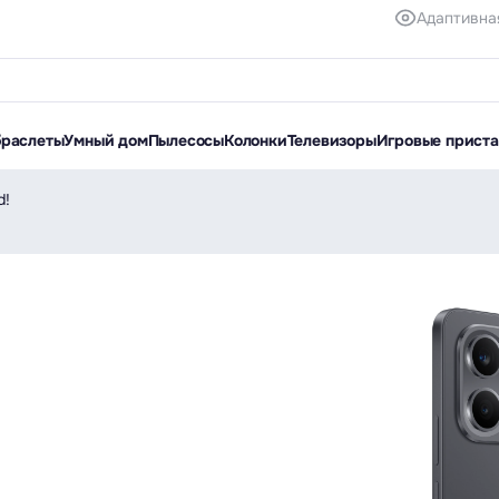
Адаптивна
браслеты
Умный дом
Пылесосы
Колонки
Телевизоры
Игровые прист
d!