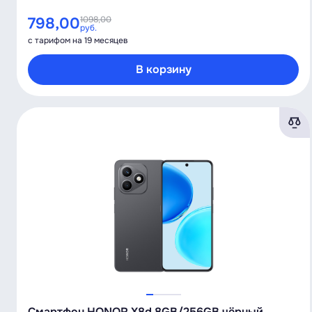
798,00
1098,00
руб.
с тарифом на 19 месяцев
В корзину
Смартфон HONOR X8d 8GB/256GB чёрный