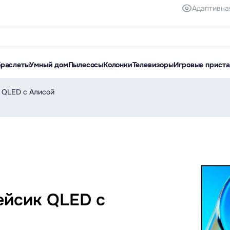
Адаптивна
браслеты
Умный дом
Пылесосы
Колонки
Телевизоры
Игровые прист
 QLED с Алисой
ейсик QLED с