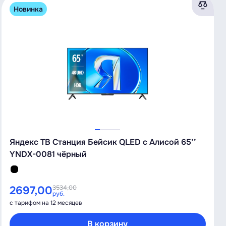
Новинка
Яндекс ТВ Станция Бейсик QLED с Алисой 65’’
YNDX-0081 чёрный
2697,00
3534,00
руб.
с тарифом на 12 месяцев
В корзину