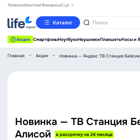
Телеком
Контент
Финансы
Ещё
Каталог
Акции
Смартфоны
Ноутбуки
Наушники
Планшеты
Часы и 
Главная
Акции
Новинка — Яндекс ТВ Станция Бейсик
Новинка — ТВ Станция Б
Алисой
в рассрочку на 24 месяца