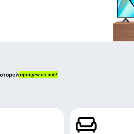
которой
продумано всё!