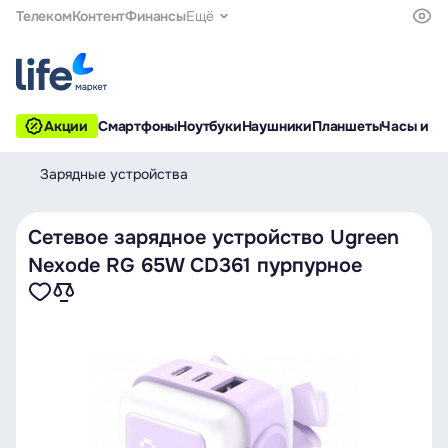
Телеком
Контент
Финансы
Ещё
Акции
Смартфоны
Ноутбуки
Наушники
Планшеты
Часы и б
Зарядные устройства
Сетевое зарядное устройство Ugreen
Nexode RG 65W CD361 пурпурное