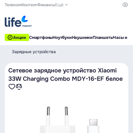
Телеком
Контент
Финансы
Ещё
Акции
Смартфоны
Ноутбуки
Наушники
Планшеты
Часы и б
Зарядные устройства
Сетевое зарядное устройство Xiaomi
33W Charging Combo MDY-16-EF белое