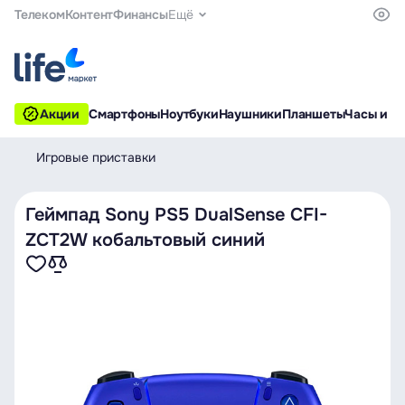
Телеком
Контент
Финансы
Ещё
Акции
Смартфоны
Ноутбуки
Наушники
Планшеты
Часы и б
Игровые приставки
Геймпад Sony PS5 DualSense CFI-
ZCT2W кобальтовый синий