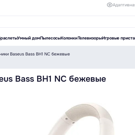
Адаптивна
браслеты
Умный дом
Пылесосы
Колонки
Телевизоры
Игровые прист
ики Baseus Bass BH1 NC бежевые
eus Bass BH1 NC бежевые