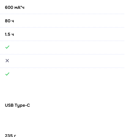
600 мА*ч
80 ч
1.5 ч
USB Type-C
235 г