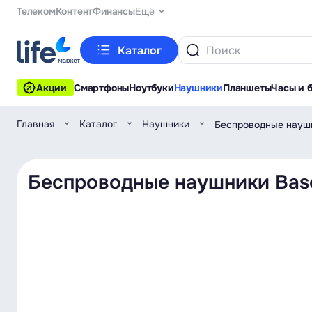
Телеком
Контент
Финансы
Ещё
Каталог
Акции
Смартфоны
Ноутбуки
Наушники
Планшеты
Часы и 
Главная
Каталог
Наушники
Беспроводные наушн
Беспроводные наушники Bas