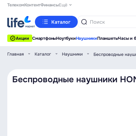
Телеком
Контент
Финансы
Ещё
Каталог
Акции
Смартфоны
Ноутбуки
Наушники
Планшеты
Часы и 
Главная
Каталог
Наушники
Беспроводные наушн
Беспроводные наушники HONO