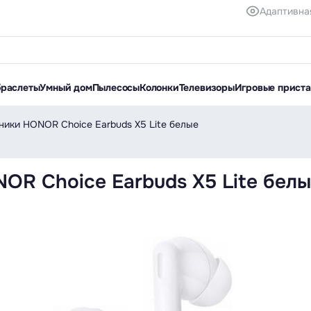
Адаптивна
браслеты
Умный дом
Пылесосы
Колонки
Телевизоры
Игровые прист
ики HONOR Choice Earbuds X5 Lite белые
R Choice Earbuds X5 Lite бел