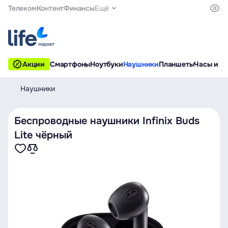
Телеком
Контент
Финансы
Ещё
Акции
Смартфоны
Ноутбуки
Наушники
Планшеты
Часы и б
Наушники
Беспроводные наушники Infinix Buds
Lite чёрный