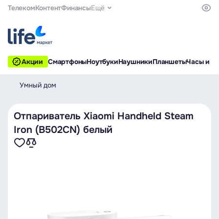
Телеком
Контент
Финансы
Ещё
Акции
Смартфоны
Ноутбуки
Наушники
Планшеты
Часы и б
Умный дом
Отпариватель Xiaomi Handheld Steam
Iron (B502CN) белый