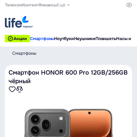
Телеком
Контент
Финансы
Ещё
Акции
Смартфоны
Ноутбуки
Наушники
Планшеты
Часы и б
Смартфоны
Смартфон HONOR 600 Pro 12GB/256GB
чёрный