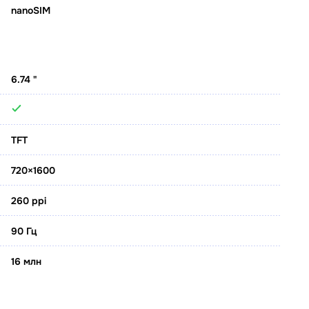
nanoSIM
6.74 "
TFT
720×1600
260 ppi
90 Гц
16 млн