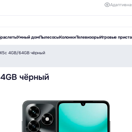
Адаптивна
браслеты
Умный дом
Пылесосы
Колонки
Телевизоры
Игровые прист
X5c 4GB/64GB чёрный
4GB чёрный