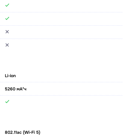
Li-ion
5260 мА*ч
802.11ac (Wi-Fi 5)