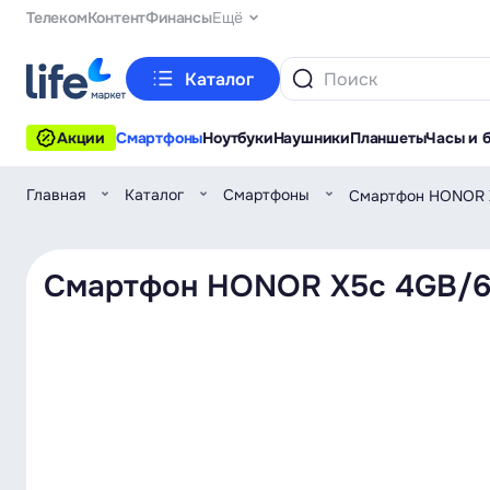
Телеком
Контент
Финансы
Ещё
Каталог
Акции
Смартфоны
Ноутбуки
Наушники
Планшеты
Часы и 
Главная
Каталог
Смартфоны
Смартфон HONOR 
Смартфон HONOR X5c 4GB/6