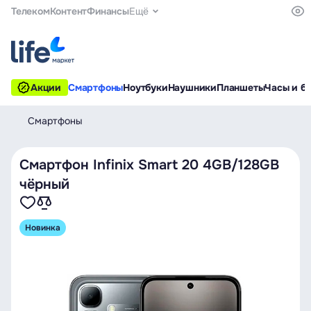
Телеком
Контент
Финансы
Ещё
Акции
Смартфоны
Ноутбуки
Наушники
Планшеты
Часы и б
Смартфоны
Смартфон Infinix Smart 20 4GB/128GB
чёрный
Новинка