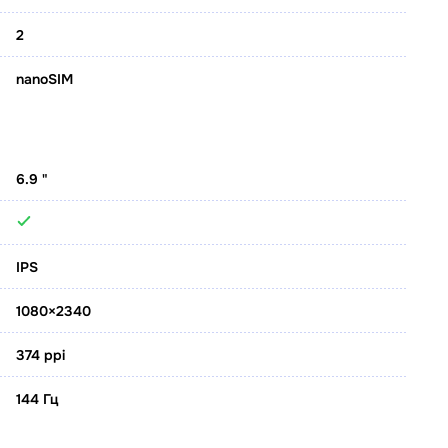
2
nanoSIM
6.9 "
IPS
1080×2340
374 ppi
144 Гц