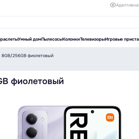
Адаптивна
браслеты
Умный дом
Пылесосы
Колонки
Телевизоры
Игровые прист
5 8GB/256GB фиолетовый
GB фиолетовый