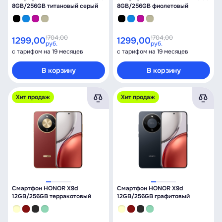
8GB/256GB титановый серый
8GB/256GB фиолетовый
1704,00
1704,00
1299,00
1299,00
руб.
руб.
с тарифом на 19 месяцев
с тарифом на 19 месяцев
В корзину
В корзину
Хит продаж
Хит продаж
Смартфон HONOR X9d
Смартфон HONOR X9d
12GB/256GB терракотовый
12GB/256GB графитовый