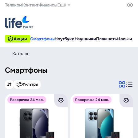
Телеком
Контент
Финансы
Ещё
Акции
Смартфоны
Ноутбуки
Наушники
Планшеты
Часы и б
Каталог
Смартфоны
Фильтры
Рассрочка 24 мес.
Рассрочка 24 мес.