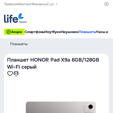
Телеком
Контент
Финансы
Ещё
Акции
Смартфоны
Ноутбуки
Наушники
Планшеты
Часы и б
Планшеты
Планшет HONOR Pad X9a 6GB/128GB
Wi-Fi серый