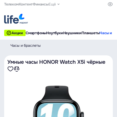
Телеком
Контент
Финансы
Ещё
Акции
Смартфоны
Ноутбуки
Наушники
Планшеты
Часы и б
Часы и браслеты
Умные часы HONOR Watch X5i чёрные