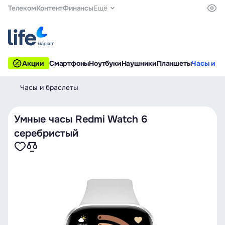
Телеком
Контент
Финансы
Ещё
Акции
Смартфоны
Ноутбуки
Наушники
Планшеты
Часы и б
Часы и браслеты
Умные часы Redmi Watch 6
серебристый