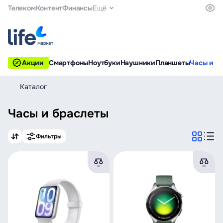
Телеком
Контент
Финансы
Ещё
Акции
Смартфоны
Ноутбуки
Наушники
Планшеты
Часы и б
Каталог
Часы и браслеты
Фильтры