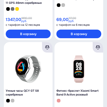
11 GPS 46mm серебряные
1890,00
117,00
1347,00
69,00
руб.
руб.
с тарифом на 12 месяцев
с тарифом на 6 месяцев
В корзину
В корзину
Умные часы QCY GT S8
Фитнес-браслет Xiaomi Smart
серебряные
Band 9 Active розовый