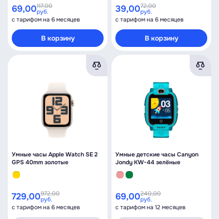
117,00
72,00
69,00
39,00
руб.
руб.
с тарифом на 6 месяцев
с тарифом на 6 месяцев
В корзину
В корзину
Умные часы Apple Watch SE 2
Умные детские часы Canyon
GPS 40mm золотые
Jondy KW-44 зелёные
972,00
240,00
729,00
69,00
руб.
руб.
с тарифом на 6 месяцев
с тарифом на 12 месяцев