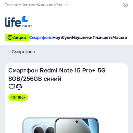
Телеком
Контент
Финансы
Ещё
Акции
Смартфоны
Ноутбуки
Наушники
Планшеты
Часы и б
Смартфоны
Смартфон Redmi Note 15 Pro+ 5G
8GB/256GB синий
+GiftBox