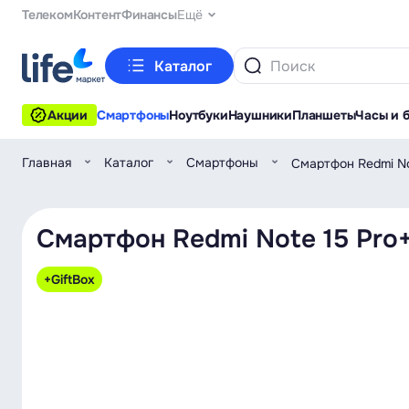
Телеком
Контент
Финансы
Ещё
Каталог
Акции
Смартфоны
Ноутбуки
Наушники
Планшеты
Часы и 
Главная
Каталог
Смартфоны
Смартфон Redmi N
Смартфон Redmi Note 15 Pro
+GiftBox